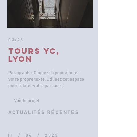
03/23
TOURS YC,
LYON
Paragraphe. Cliquez ici pour ajouter
votre propre texte. Utilisez cet espace
pour relater votre parcours.
Voir le projet
ACTUALITÉS RÉCENTES
01
11 / 06 / 2023