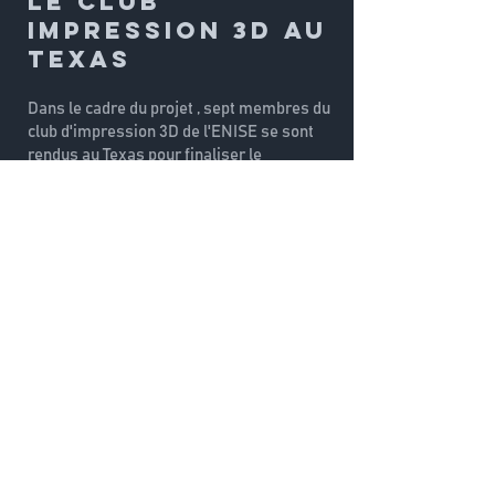
Le club
impression 3d au
texas
Dans le cadre du projet , sept membres du
club d'impression 3D de l'ENISE se sont
rendus au Texas pour finaliser le
développement de la lampe chirurgicale
autonome.
Le séjour a commencé avec une
présentation du projet par les étudiants de
Texas A&M University (TAMU), une visite
du campus d'ingénierie, et un match de
baseball universitaire. La semaine a été
dédiée à l'avancement du projet, ponctuée
par des activités culturelles telles qu'une
excursion à Austin, une balade en bateau
sur le lac Bryan, et la visite du musée
George Bush. Le séjour s'est conclu par la
participation à la cérémonie
commémorative Muster de TAMU.